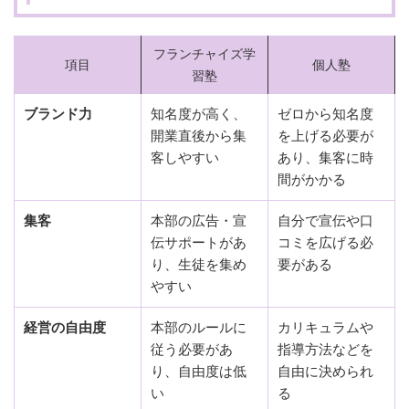
フランチャイズ学
項目
個人塾
習塾
ブランド力
知名度が高く、
ゼロから知名度
開業直後から集
を上げる必要が
客しやすい
あり、集客に時
間がかかる
集客
本部の広告・宣
自分で宣伝や口
伝サポートがあ
コミを広げる必
り、生徒を集め
要がある
やすい
経営の自由度
本部のルールに
カリキュラムや
従う必要があ
指導方法などを
り、自由度は低
自由に決められ
い
る