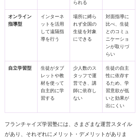
られる
オンライン
インターネ
場所に縛ら
対面指導に
指導型
ットを活用
れず全国の
比べ、生徒
して遠隔指
生徒を対象
とのコミュ
導を行う
にできる
ニケーショ
ンが取りづ
らい
自立学習型
生徒がタブ
少人数のス
生徒の自主
レットや教
タッフで運
性に依存す
材を使って
営でき、講
るため、学
自主的に学
師に依存し
習意欲が低
習する
ない
いと効果が
出にくい
フランチャイズ学習塾には、さまざまな運営スタイル
があり、それぞれにメリット・デメリットがありま